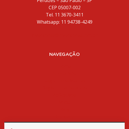
Perdizes – São Paulo – SP
CEP 05007-002
Tel. 11 3670-3411
Whatsapp: 11 94738-4249
inventores@inventores.com.br
NAVEGAÇÃO
Home
Sobre Nós
Registro de Marcas
Registro de Patentes
Aplicativos
Mídia
Blog
Contato
Política de Privacidade