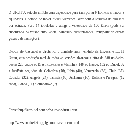
O URUTU, veículo anfíbio com capacidade para transportar 9 homens armados e
equipados, é dotado de motor diesel Mercedes Benz com autonomia de 600 Km
por estrada. Pesa 14 toneladas e atinge a velocidade de 100 Km/h (pode ser
encontrado na versão ambulância, comando, comunicações, transporte de cargas
gerais e de munições).
Depois do Cascavel o Urutu foi o blindado mais vendido da Engesa: o EE-11
Urutu, cuja produção total de todas as versões alcançou a cifra de 888 unidades,
destas 223 coube ao Brasil (Exército e Marinha), 148 ao Iraque, 132 ao Dubai, 82
a Jordânia seguidos de Colômbia (56), Líbia (40), Venezuela (38), Chile (37),
Equador (32), Angola (24), Tunísia (18) Suriname (16), Bolívia e Paraguai (12
cada), Gabão (11) e Zimbabwe (7).
Fonte: http://sites.uol.com.br/naumann/urutu.htm
http://www.matbel96.hpg.ig.com.br/evolucao.html