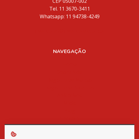
CEP 05007-002
Tel. 11 3670-3411
Whatsapp: 11 94738-4249
inventores@inventores.com.br
NAVEGAÇÃO
Home
Sobre Nós
Registro de Marcas
Registro de Patentes
Aplicativos
Mídia
Blog
Contato
Política de Privacidade