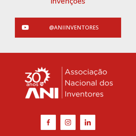
invenções
@ANIINVENTORES