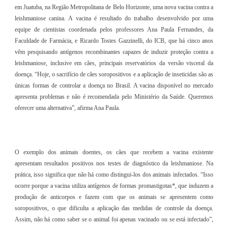
em Juatuba, na Região Metropolitana de Belo Horizonte, uma nova vacina contra a
leishmaniose canina. A vacina é resultado do trabalho desenvolvido por uma
equipe de cientistas coordenada pelos professores Ana Paula Fernandes, da
Faculdade de Farmácia, e Ricardo Tostes Gazzinelli, do ICB, que há cinco anos
vêm pesquisando antígenos recombinantes capazes de induzir proteção contra a
leishmaniose, inclusive em cães, principais reservatórios da versão visceral da
doença. “Hoje, o sacrifício de cães soropositivos e a aplicação de inseticidas são as
únicas formas de controlar a doença no Brasil. A vacina disponível no mercado
apresenta problemas e não é recomendada pelo Ministério da Saúde. Queremos
oferecer uma alternativa”, afirma Ana Paula.
O exemplo dos animais doentes, os cães que recebem a vacina existente
apresentam resultados positivos nos testes de diagnóstico da leishmaniose. Na
prática, isso significa que não há como distingui-los dos animais infectados. “Isso
ocorre porque a vacina utiliza antígenos de formas promastigotas*, que induzem a
produção de anticorpos e fazem com que os animais se apresentem como
soropositivos, o que dificulta a aplicação das medidas de controle da doença.
Assim, não há como saber se o animal foi apenas vacinado ou se está infectado”,