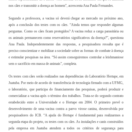
nos cães e transmitir a doença ao homem”, acrescenta Ana Paula Fernandes.
Segundo a professora, a vacina só deverá chegar ao mercado no próximo ano,
após a conclusão dos testes com os cães. “Ainda temos que responder algumas
perguntas. Como os cães ficam protegidos? A vacina reduz a carga parasitária ou
os animais permanecem como reservatórios significativos da doença?”, questiona
Ana Paula. Independentemente das respostas, a pesquisadora ressalta que é
preciso conscientizar e mobilizar a sociedade sobre as formas de combate à doença
e estimular pesquisas na área. “Só assim conseguiremos controlar a leishmaniose
sem o sacrifício em massa de animais”, completa.
Os testes com cães serão realizados nas dependências do Laboratório Hertape, em
Juatuba. Por meio de acordo de transferência de tecnologia firmado com a UFMG,
o laboratório, que participa do financiamento das pesquisas, poderá produzir e
comercializar a vacina após o término dos trabalhos. Trata-se do segundo contrato
estabelecido entre a Universidade e o Hertape em 2004. O primeiro prevê o
desenvolvimento de uma vacina contra a parvo virose canina, desenvolvida por
pesquisadores do ICB. “A ajuda do Hertape é fundamental para realizarmos a
segunda etapa do projeto, os testes com os cães. As instalações e canis construídos
pela empresa em Juatuba atendem a todos os critérios de segurança para