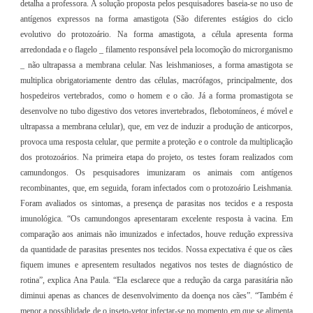
detalha a professora. A solução proposta pelos pesquisadores baseia-se no uso de
antígenos expressos na forma amastigota (São diferentes estágios do ciclo
evolutivo do protozoário. Na forma amastigota, a célula apresenta forma
arredondada e o flagelo _ filamento responsável pela locomoção do microrganismo
_ não ultrapassa a membrana celular. Nas leishmanioses, a forma amastigota se
multiplica obrigatoriamente dentro das células, macrófagos, principalmente, dos
hospedeiros vertebrados, como o homem e o cão. Já a forma promastigota se
desenvolve no tubo digestivo dos vetores invertebrados, flebotomíneos, é móvel e
ultrapassa a membrana celular), que, em vez de induzir a produção de anticorpos,
provoca uma resposta celular, que permite a proteção e o controle da multiplicação
dos protozoários. Na primeira etapa do projeto, os testes foram realizados com
camundongos. Os pesquisadores imunizaram os animais com antígenos
recombinantes, que, em seguida, foram infectados com o protozoário Leishmania.
Foram avaliados os sintomas, a presença de parasitas nos tecidos e a resposta
imunológica. “Os camundongos apresentaram excelente resposta à vacina. Em
comparação aos animais não imunizados e infectados, houve redução expressiva
da quantidade de parasitas presentes nos tecidos. Nossa expectativa é que os cães
fiquem imunes e apresentem resultados negativos nos testes de diagnóstico de
rotina”, explica Ana Paula. “Ela esclarece que a redução da carga parasitária não
diminui apenas as chances de desenvolvimento da doença nos cães”. “Também é
menor a possiblidade de o inseto-vetor infectar-se no momento em que se alimenta