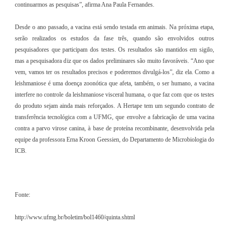
continuarmos as pesquisas”, afirma Ana Paula Fernandes.
Desde o ano passado, a vacina está sendo testada em animais. Na próxima etapa,
serão realizados os estudos da fase três, quando são envolvidos outros
pesquisadores que participam dos testes. Os resultados são mantidos em sigilo,
mas a pesquisadora diz que os dados preliminares são muito favoráveis. “Ano que
vem, vamos ter os resultados precisos e poderemos divulgá-los”, diz ela. Como a
leishmaniose é uma doença zoonótica que afeta, também, o ser humano, a vacina
interfere no controle da leishmaniose visceral humana, o que faz com que os testes
do produto sejam ainda mais reforçados. A Hertape tem um segundo contrato de
transferência tecnológica com a UFMG, que envolve a fabricação de uma vacina
contra a parvo virose canina, à base de proteína recombinante, desenvolvida pela
equipe da professora Erna Kroon Geessien, do Departamento de Microbiologia do
ICB.
Fonte:
http://www.ufmg.br/boletim/bol1460/quinta.shtml