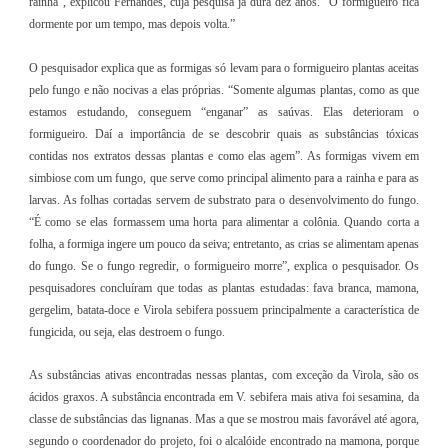
rainha”, explicou Fernandes, cuja pesquisa já dura dez anos. “O formigueiro fica
dormente por um tempo, mas depois volta.”
O pesquisador explica que as formigas só levam para o formigueiro plantas aceitas
pelo fungo e não nocivas a elas próprias. “Somente algumas plantas, como as que
estamos estudando, conseguem “enganar” as saúvas. Elas deterioram o
formigueiro. Daí a importância de se descobrir quais as substâncias tóxicas
contidas nos extratos dessas plantas e como elas agem”. As formigas vivem em
simbiose com um fungo, que serve como principal alimento para a rainha e para as
larvas. As folhas cortadas servem de substrato para o desenvolvimento do fungo.
“É como se elas formassem uma horta para alimentar a colônia. Quando corta a
folha, a formiga ingere um pouco da seiva; entretanto, as crias se alimentam apenas
do fungo. Se o fungo regredir, o formigueiro morre”, explica o pesquisador. Os
pesquisadores concluíram que todas as plantas estudadas: fava branca, mamona,
gergelim, batata-doce e Virola sebifera possuem principalmente a característica de
fungicida, ou seja, elas destroem o fungo.
As substâncias ativas encontradas nessas plantas, com exceção da Virola, são os
ácidos graxos. A substância encontrada em V. sebifera mais ativa foi sesamina, da
classe de substâncias das lignanas. Mas a que se mostrou mais favorável até agora,
segundo o coordenador do projeto, foi o alcalóide encontrado na mamona, porque