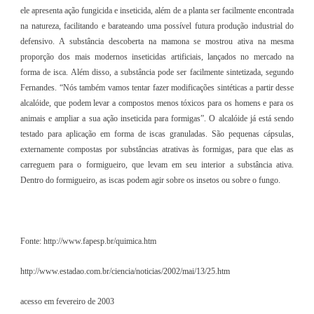
ele apresenta ação fungicida e inseticida, além de a planta ser facilmente encontrada
na natureza, facilitando e barateando uma possível futura produção industrial do
defensivo. A substância descoberta na mamona se mostrou ativa na mesma
proporção dos mais modernos inseticidas artificiais, lançados no mercado na
forma de isca. Além disso, a substância pode ser facilmente sintetizada, segundo
Fernandes. “Nós também vamos tentar fazer modificações sintéticas a partir desse
alcalóide, que podem levar a compostos menos tóxicos para os homens e para os
animais e ampliar a sua ação inseticida para formigas”. O alcalóide já está sendo
testado para aplicação em forma de iscas granuladas. São pequenas cápsulas,
externamente compostas por substâncias atrativas às formigas, para que elas as
carreguem para o formigueiro, que levam em seu interior a substância ativa.
Dentro do formigueiro, as iscas podem agir sobre os insetos ou sobre o fungo.
Fonte: http://www.fapesp.br/quimica.htm
http://www.estadao.com.br/ciencia/noticias/2002/mai/13/25.htm
acesso em fevereiro de 2003