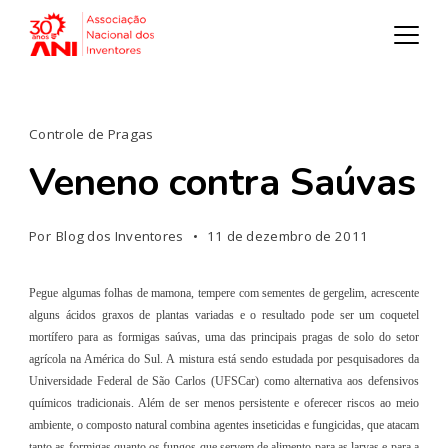
Controle de Pragas
Veneno contra Saúvas
Por
Blog dos Inventores
11 de dezembro de 2011
Pegue algumas folhas de mamona, tempere com sementes de gergelim, acrescente
alguns ácidos graxos de plantas variadas e o resultado pode ser um coquetel
mortífero para as formigas saúvas, uma das principais pragas de solo do setor
agrícola na América do Sul. A mistura está sendo estudada por pesquisadores da
Universidade Federal de São Carlos (UFSCar) como alternativa aos defensivos
químicos tradicionais. Além de ser menos persistente e oferecer riscos ao meio
ambiente, o composto natural combina agentes inseticidas e fungicidas, que atacam
tanto as formigas quanto os fungos que servem de alimento para as larvas e para a