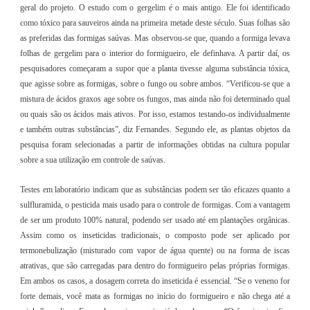
geral do projeto. O estudo com o gergelim é o mais antigo. Ele foi identificado
como tóxico para sauveiros ainda na primeira metade deste século. Suas folhas são
as preferidas das formigas saúvas. Mas observou-se que, quando a formiga levava
folhas de gergelim para o interior do formigueiro, ele definhava. A partir daí, os
pesquisadores começaram a supor que a planta tivesse alguma substância tóxica,
que agisse sobre as formigas, sobre o fungo ou sobre ambos. “Verificou-se que a
mistura de ácidos graxos age sobre os fungos, mas ainda não foi determinado qual
ou quais são os ácidos mais ativos. Por isso, estamos testando-os individualmente
e também outras substâncias”, diz Fernandes. Segundo ele, as plantas objetos da
pesquisa foram selecionadas a partir de informações obtidas na cultura popular
sobre a sua utilização em controle de saúvas.
Testes em laboratório indicam que as substâncias podem ser tão eficazes quanto a
sulfluramida, o pesticida mais usado para o controle de formigas. Com a vantagem
de ser um produto 100% natural, podendo ser usado até em plantações orgânicas.
Assim como os inseticidas tradicionais, o composto pode ser aplicado por
termonebulização (misturado com vapor de água quente) ou na forma de iscas
atrativas, que são carregadas para dentro do formigueiro pelas próprias formigas.
Em ambos os casos, a dosagem correta do inseticida é essencial. “Se o veneno for
forte demais, você mata as formigas no início do formigueiro e não chega até a