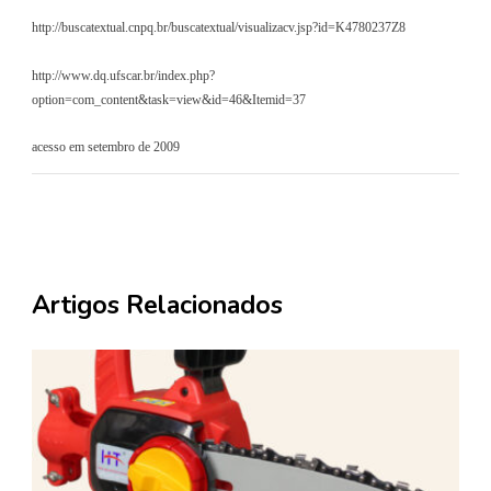
http://buscatextual.cnpq.br/buscatextual/visualizacv.jsp?id=K4780237Z8
http://www.dq.ufscar.br/index.php?
option=com_content&task=view&id=46&Itemid=37
acesso em setembro de 2009
Artigos Relacionados