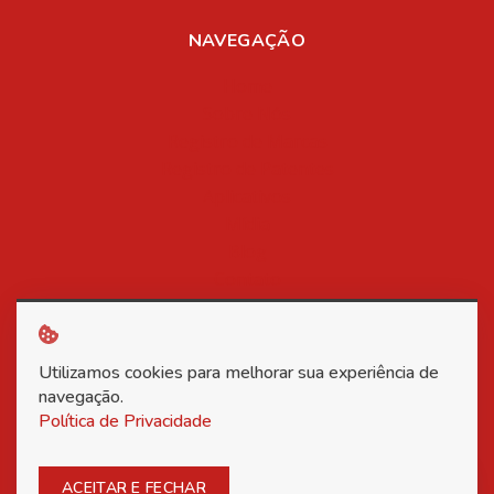
NAVEGAÇÃO
Home
Sobre Nós
Registro de Marcas
Registro de Patentes
Aplicativos
Mídia
Blog
Contato
Política de Privacidade
Utilizamos cookies para melhorar sua experiência de
Copyright © 2026 Associação Nacional dos Inventores -
navegação.
Política de Privacidade
Todos os direitos reservados.
Posso ajudar?
ACEITAR E FECHAR