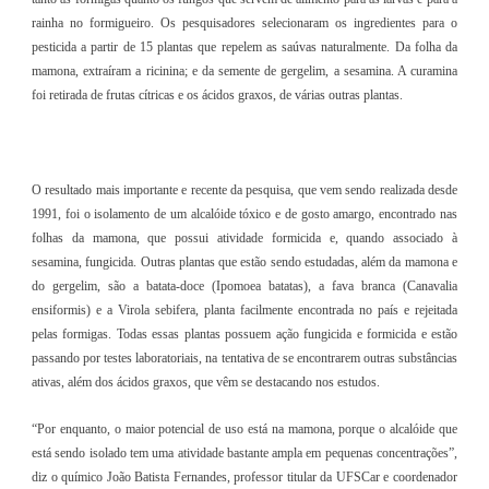
rainha no formigueiro. Os pesquisadores selecionaram os ingredientes para o
pesticida a partir de 15 plantas que repelem as saúvas naturalmente. Da folha da
mamona, extraíram a ricinina; e da semente de gergelim, a sesamina. A curamina
foi retirada de frutas cítricas e os ácidos graxos, de várias outras plantas.
O resultado mais importante e recente da pesquisa, que vem sendo realizada desde
1991, foi o isolamento de um alcalóide tóxico e de gosto amargo, encontrado nas
folhas da mamona, que possui atividade formicida e, quando associado à
sesamina, fungicida. Outras plantas que estão sendo estudadas, além da mamona e
do gergelim, são a batata-doce (Ipomoea batatas), a fava branca (Canavalia
ensiformis) e a Virola sebifera, planta facilmente encontrada no país e rejeitada
pelas formigas. Todas essas plantas possuem ação fungicida e formicida e estão
passando por testes laboratoriais, na tentativa de se encontrarem outras substâncias
ativas, além dos ácidos graxos, que vêm se destacando nos estudos.
“Por enquanto, o maior potencial de uso está na mamona, porque o alcalóide que
está sendo isolado tem uma atividade bastante ampla em pequenas concentrações”,
diz o químico João Batista Fernandes, professor titular da UFSCar e coordenador