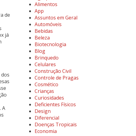
Alimentos
App
ra de
Assuntos em Geral
Automóveis
s
Bebidas
x já
Beleza
m
Biotecnologia
Blog
Brinquedo
Celulares
Construção Civil
o dos
Controle de Pragas
esas
Cosmético
sse
Crianças
ção
Curiosidades
Deficientes Físicos
. A
Design
os
Diferencial
Doenças Tropicais
Economia