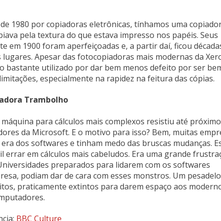
de 1980 por copiadoras eletrônicas, tínhamos uma copiado
piava pela textura do que estava impresso nos papéis. Seus
 em 1900 foram aperfeiçoadas e, a partir daí, ficou década
lugares. Apesar das fotocopiadoras mais modernas da Xero
o bastante utilizado por dar bem menos defeito por ser be
limitações, especialmente na rapidez na feitura das cópias.
uladora Trambolho
a máquina para cálculos mais complexos resistiu até próxim
ores da Microsoft. E o motivo para isso? Bem, muitas empr
era dos softwares e tinham medo das bruscas mudanças. E
cil errar em cálculos mais cabeludos. Era uma grande frustra
Universidades preparados para lidarem com os softwares
esa, podiam dar de cara com esses monstros. Um pesadelo
muitos, praticamente extintos para darem espaço aos modern
mputadores.
ncia:
BBC Culture