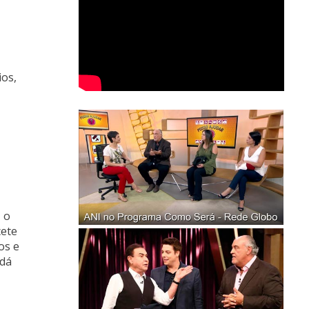
ios,
 o
cete
os e
 dá