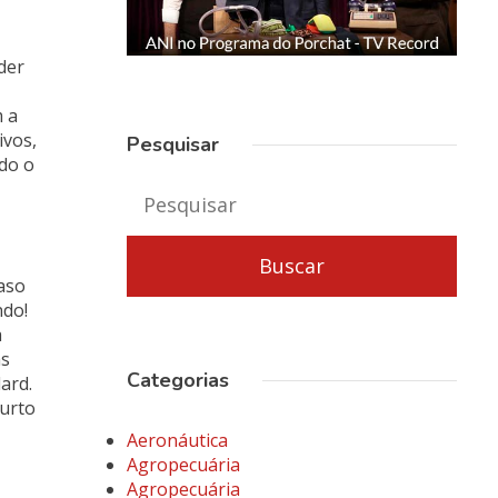
der
m a
ivos,
Pesquisar
do o
aso
ndo!
a
as
Categorias
ard.
curto
Aeronáutica
Agropecuária
Agropecuária