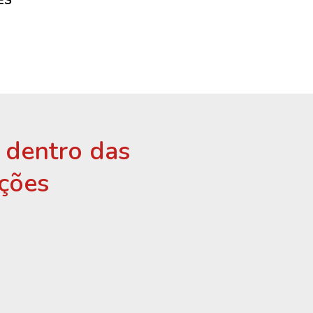
ES
r dentro das
ções