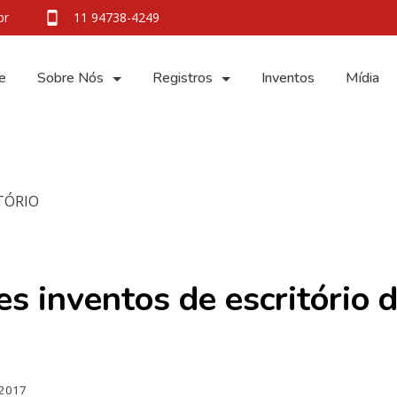
br
11 94738-4249
e
Sobre Nós
Registros
Inventos
Mídia
es inventos de escritório 
 2017