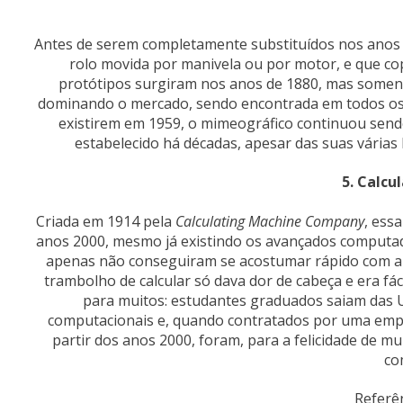
Antes de serem completamente substituídos nos anos 
rolo movida por manivela ou por motor, e que co
protótipos surgiram nos anos de 1880, mas somente
dominando o mercado, sendo encontrada em todos os 
existirem em 1959, o mimeográfico continuou send
estabelecido há décadas, apesar das suas várias 
5. Calc
Criada em 1914 pela
Calculating Machine Company
, ess
anos 2000, mesmo já existindo os avançados computad
apenas não conseguiram se acostumar rápido com a 
trambolho de calcular só dava dor de cabeça e era fá
para muitos: estudantes graduados saiam das 
computacionais e, quando contratados por uma empr
partir dos anos 2000, foram, para a felicidade de 
co
Referê