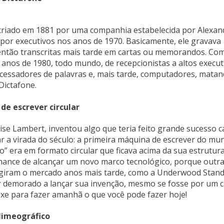
, criado em 1881 por uma companhia estabelecida por Alexan
or executivos nos anos de 1970. Basicamente, ele gravava
s então transcritas mais tarde em cartas ou memorandos. Co
 anos de 1980, todo mundo, de recepcionistas a altos execut
essadores de palavras e, mais tarde, computadores, matan
Dictafone.
de escrever circular
se Lambert, inventou algo que teria feito grande sucesso c
ar a virada do século: a primeira máquina de escrever do mu
o” era em formato circular que ficava acima da sua estrutur
 chance de alcançar um novo marco tecnológico, porque outr
tingiram o mercado anos mais tarde, como a Underwood Stand
er demorado a lançar sua invenção, mesmo se fosse por um 
eixe para fazer amanhã o que você pode fazer hoje!
Mimeográfico