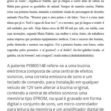
gravo as vozes”, orgulha-se Naletto, que já chegou a correr atrás de cabras na
Bahia para gravar os grunhidos do animal. Sempre de maneira caseira, Naletto
criou sua primeira buzina, imitando a estridente risada do personagem de desenho
animado Pica-Pau. “Mostrei para o meu primo e ele falou: ‘Isso é a coisa mais
idiota que já vi. Você é capaz de ficar rico’”, ri o inventor, que já chegou a vender 4
mil unidades por mês. Hoje fatura cerca de R$ 60 mil por mês, em média, com
suas invenções, segundo Maria Naletto, sua mulher e sócia. Antes, ele trabalhava
numa empresa que produzia equipamentos médicos. Com o sucesso das buzinas,
pediu demissão e montou seu negócio. Foi a primeira buzina com frases, todas
sugeridas pelos perueiros: e aí gostosa?, e aí doido?, fiu-fiu+galinha+risada, oi
gatinha, sai da freeente!, tem coragem?, risada maluca (ahahahahahuhuhu).
A patente PI9805148 refere-se a uma buzina
eletrônica composta de uma central de efeitos
sonoros, uma corneta emissora de sons e um
teclado de comando, para instalação em qualquer
veículo de 12V sem alterar a buzina original,
contendo a central de efeitos sonoros uma
memória tipo EPROM, na qual é gravado em forma
digital o conjunto de sons, um micro-controlador
para leitura da memória e um amplificador digital de