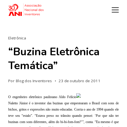
Eletrônica
“Buzina Eletrônica
Temática”
Por
Blog dos Inventores
23 de outubro de 2011
O engenheiro eletrônico paulistano Aldo Felício
Naletto Júnior é o inventor das buzinas que empestearam o Brasil com sons de
bichos, gritos e expressões não muito educadas. Corria o ano de 1994 quando ele
teve seu “estalo”. “Estava preso no trânsito quando pensei: ‘Por que não ter
buzinas com sons diferentes, além do bi-bi-fom-fom?’”, conta. “Eu mesmo é que