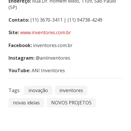
Endereço:
Rua Dr. Homem Melo, 1109, São Paulo
(SP)
Contato:
(11) 3670-3411 | (11) 94738-4249
Site:
www.inventores.com.br
Facebook:
inventores.com.br
Instagram:
@aniinventores
YouTube:
ANI Inventores
Tags
inovação
inventores
novas ideias
NOVOS PROJETOS