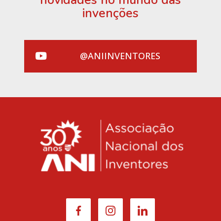
novidades no mundo das
invenções
@ANIINVENTORES