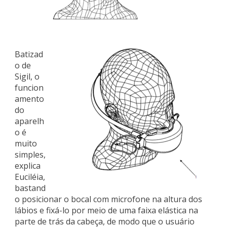
Batizad
o de
Sigil, o
funcion
amento
do
aparelh
o é
muito
simples,
explica
Euciléia,
bastand
o posicionar o bocal com microfone na altura dos
lábios e fixá-lo por meio de uma faixa elástica na
parte de trás da cabeça, de modo que o usuário