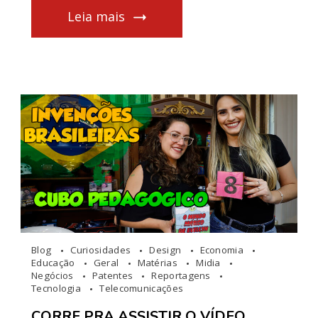
Leia mais
Blog
Curiosidades
Design
Economia
Educação
Geral
Matérias
Midia
Negócios
Patentes
Reportagens
Tecnologia
Telecomunicações
CORRE PRA ASSISTIR O VÍDEO