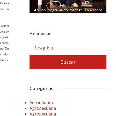
ra seja
ações do
 autora
tuem-se
Pesquisar
 partir
is como
tes. No
 um dos
aras, e
Categorias
Aeronáutica
Agropecuária
Agropecuária