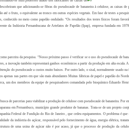
formando-se num poderoso aliado dos fabricantes de caixas de
cobriram que adicionando-se fibras do pseudocaule de bananeira à celulose, as caixas de 
o até o fruto, o equivalente ao tronco em outras espécies vegetais. Em fase de testes a pesqu
ens, conhecido no meio como papelão ondulado. “Os resultados dos testes físicos foram favorá
rente da Indústria Pernambucana de Artefatos de Papelão (Ipap), empresa fundada em 197
como parceira da pesquisa. “Nosso próximo passo é verificar se o uso do pseudocaule de bana
s, a inovação também representará ganhos econômicos a partir da produção em alta escala. A 
btenção do pseudocaule a custos muito baixos. Por outro lado, o sisal, normalmente usado na 
os apenas nas partes em que são mais abundantes Muitas fábricas de papel e papelão do Norde
trarca, um dos membros da equipe de pesquisadores comandada pelo bioquímico Eduardo Henr
 busca de parcerias para viabilizar a produção de celulose com pseudocaule de bananeira. Por e
acaparana em Pernambuco, município grande produtor de bananas. Trata-se de um projeto conj
ompanhia Federal de Fundição do Rio de Janeiro , que cedeu equipamentos. O problema é que 
lidade da indústria do açúcar, responsável pelo fornecimento de água, energia elétrica, tratam
estrutura de uma usina de açúcar não é por acaso, já que o processo de produção da celul