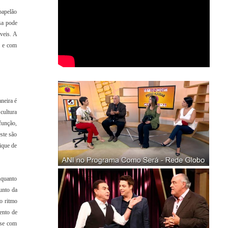
papelão
isa pode
veis. A
9 e com
neira é
cultura
função,
ste são
ique de
nquanto
unto da
o ritmo
ento de
ose com