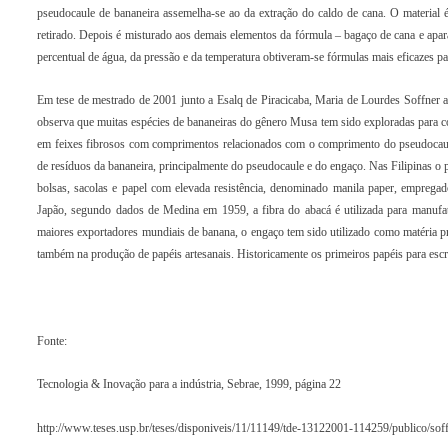
pseudocaule de bananeira assemelha-se ao da extração do caldo de cana. O material é 
retirado. Depois é misturado aos demais elementos da fórmula – bagaço de cana e aparas
percentual de água, da pressão e da temperatura obtiveram-se fórmulas mais eficazes par
Em tese de mestrado de 2001 junto a Esalq de Piracicaba, Maria de Lourdes Soffner ap
observa que muitas espécies de bananeiras do gênero Musa tem sido exploradas para co
em feixes fibrosos com comprimentos relacionados com o comprimento do pseudocaule.
de resíduos da bananeira, principalmente do pseudocaule e do engaço. Nas Filipinas o 
bolsas, sacolas e papel com elevada resistência, denominado manila paper, empregad
Japão, segundo dados de Medina em 1959, a fibra do abacá é utilizada para manufat
maiores exportadores mundiais de banana, o engaço tem sido utilizado como matéria 
também na produção de papéis artesanais. Historicamente os primeiros papéis para escr
Fonte:
Tecnologia & Inovação para a indústria, Sebrae, 1999, página 22
http://www.teses.usp.br/teses/disponiveis/11/11149/tde-13122001-114259/publico/soff