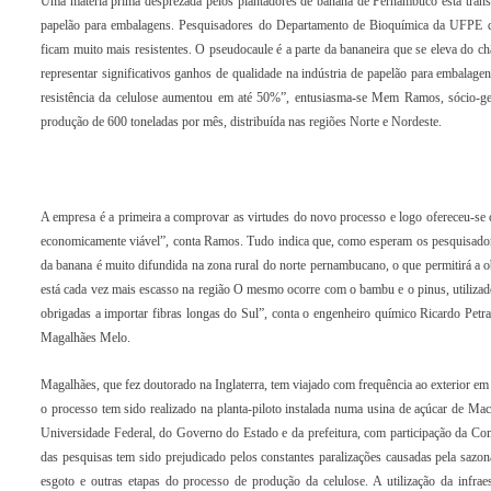
Uma matéria prima desprezada pelos plantadores de banana de Pernambuco está trans
papelão para embalagens. Pesquisadores do Departamento de Bioquímica da UFPE des
ficam muito mais resistentes. O pseudocaule é a parte da bananeira que se eleva do chã
representar significativos ganhos de qualidade na indústria de papelão para embalag
resistência da celulose aumentou em até 50%”, entusiasma-se Mem Ramos, sócio-ge
produção de 600 toneladas por mês, distribuída nas regiões Norte e Nordeste.
A empresa é a primeira a comprovar as virtudes do novo processo e logo ofereceu-se 
economicamente viável”, conta Ramos. Tudo indica que, como esperam os pesquisadore
da banana é muito difundida na zona rural do norte pernambucano, o que permitirá a o
está cada vez mais escasso na região O mesmo ocorre com o bambu e o pinus, utilizad
obrigadas a importar fibras longas do Sul”, conta o engenheiro químico Ricardo Pe
Magalhães Melo.
Magalhães, que fez doutorado na Inglaterra, tem viajado com frequência ao exterior em
o processo tem sido realizado na planta-piloto instalada numa usina de açúcar de M
Universidade Federal, do Governo do Estado e da prefeitura, com participação da C
das pesquisas tem sido prejudicado pelos constantes paralizações causadas pela sazona
esgoto e outras etapas do processo de produção da celulose. A utilização da infra