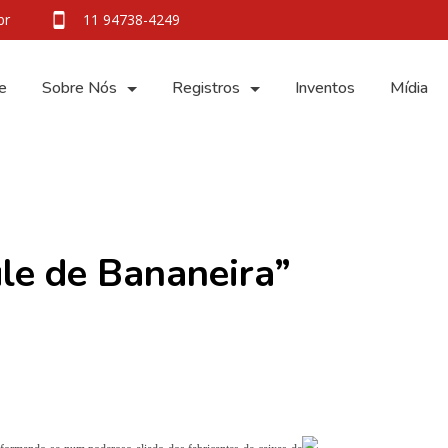
br
11 94738-4249
e
Sobre Nós
Registros
Inventos
Mídia
le de Bananeira”