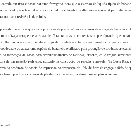
cortado em tiras e passa por uma forrageira, para que o excesso de líquido típico da bananei
 de papel que sobram do corte industrial – e submetido a altas temperaturas. A partir de vari
a ampliar a resistência da celulose.
resenta um estudo que visa a produção de polpa celulósica a partir de engaço de bananeira. A
mercialização em pequena escala das fibras técnicas ou comerciais do pseudocaule, que consti
 Há muitos anos vem sendo averiguada a viabilidade técnica para produzir polpa celulósica a
pseudocaule do abacá, uma espécie de bananeira é utilizado para produção de produtos artesana
o na fabricação de sacos para acondicionamento de farinhas, cimento, cal e artigos semelhan
ura de um papelão resistente, utilizado na construção de paredes e móveis. Na Costa Rica,
prima na produção de papéis de impressão na proporção de 10% de fibra de engaço e 90% de ap
ita foram produzidos a partir de plantas não madeiras, ou denominadas plantas anuais.
ner.pdf