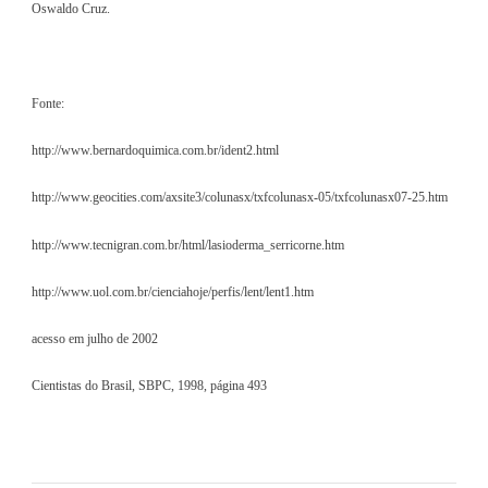
Oswaldo Cruz.
Fonte:
http://www.bernardoquimica.com.br/ident2.html
http://www.geocities.com/axsite3/colunasx/txfcolunasx-05/txfcolunasx07-25.htm
http://www.tecnigran.com.br/html/lasioderma_serricorne.htm
http://www.uol.com.br/cienciahoje/perfis/lent/lent1.htm
acesso em julho de 2002
Cientistas do Brasil, SBPC, 1998, página 493