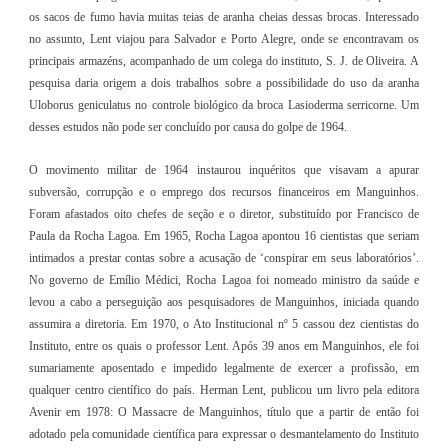
os sacos de fumo havia muitas teias de aranha cheias dessas brocas. Interessado
no assunto, Lent viajou para Salvador e Porto Alegre, onde se encontravam os
principais armazéns, acompanhado de um colega do instituto, S. J. de Oliveira. A
pesquisa daria origem a dois trabalhos sobre a possibilidade do uso da aranha
Uloborus geniculatus no controle biológico da broca Lasioderma serricorne. Um
desses estudos não pode ser concluído por causa do golpe de 1964.
O movimento militar de 1964 instaurou inquéritos que visavam a apurar
subversão, corrupção e o emprego dos recursos financeiros em Manguinhos.
Foram afastados oito chefes de seção e o diretor, substituído por Francisco de
Paula da Rocha Lagoa. Em 1965, Rocha Lagoa apontou 16 cientistas que seriam
intimados a prestar contas sobre a acusação de ‘conspirar em seus laboratórios’.
No governo de Emílio Médici, Rocha Lagoa foi nomeado ministro da saúde e
levou a cabo a perseguição aos pesquisadores de Manguinhos, iniciada quando
assumira a diretoria. Em 1970, o Ato Institucional nº 5 cassou dez cientistas do
Instituto, entre os quais o professor Lent. Após 39 anos em Manguinhos, ele foi
sumariamente aposentado e impedido legalmente de exercer a profissão, em
qualquer centro científico do país. Herman Lent, publicou um livro pela editora
Avenir em 1978: O Massacre de Manguinhos, título que a partir de então foi
adotado pela comunidade científica para expressar o desmantelamento do Instituto