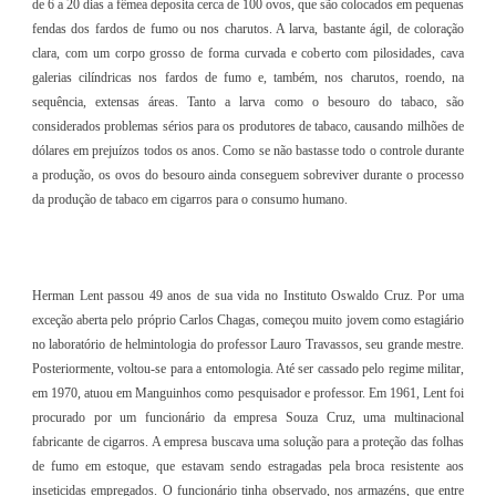
de 6 a 20 dias a fêmea deposita cerca de 100 ovos, que são colocados em pequenas
fendas dos fardos de fumo ou nos charutos. A larva, bastante ágil, de coloração
clara, com um corpo grosso de forma curvada e coberto com pilosidades, cava
galerias cilíndricas nos fardos de fumo e, também, nos charutos, roendo, na
sequência, extensas áreas. Tanto a larva como o besouro do tabaco, são
considerados problemas sérios para os produtores de tabaco, causando milhões de
dólares em prejuízos todos os anos. Como se não bastasse todo o controle durante
a produção, os ovos do besouro ainda conseguem sobreviver durante o processo
da produção de tabaco em cigarros para o consumo humano.
Herman Lent passou 49 anos de sua vida no Instituto Oswaldo Cruz. Por uma
exceção aberta pelo próprio Carlos Chagas, começou muito jovem como estagiário
no laboratório de helmintologia do professor Lauro Travassos, seu grande mestre.
Posteriormente, voltou-se para a entomologia. Até ser cassado pelo regime militar,
em 1970, atuou em Manguinhos como pesquisador e professor. Em 1961, Lent foi
procurado por um funcionário da empresa Souza Cruz, uma multinacional
fabricante de cigarros. A empresa buscava uma solução para a proteção das folhas
de fumo em estoque, que estavam sendo estragadas pela broca resistente aos
inseticidas empregados. O funcionário tinha observado, nos armazéns, que entre