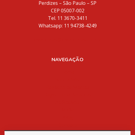
Perdizes – São Paulo – SP
CEP 05007-002
Tel. 11 3670-3411
Whatsapp: 11 94738-4249
inventores@inventores.com.br
NAVEGAÇÃO
Home
Sobre Nós
Registro de Marcas
Registro de Patentes
Aplicativos
Mídia
Blog
Contato
Política de Privacidade