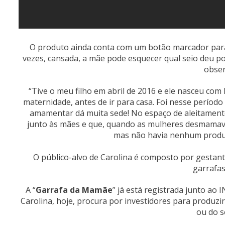
O produto ainda conta com um botão marcador para
vezes, cansada, a mãe pode esquecer qual seio deu po
obser
“Tive o meu filho em abril de 2016 e ele nasceu com
maternidade, antes de ir para casa. Foi nesse períod
amamentar dá muita sede! No espaço de aleitamento
junto às mães e que, quando as mulheres desmamav
mas não havia nenhum produto 
O público-alvo de Carolina é composto por gesta
garrafas
A “
Garrafa da Mamãe
” já está registrada junto ao 
Carolina, hoje, procura por investidores para produzi
ou do s