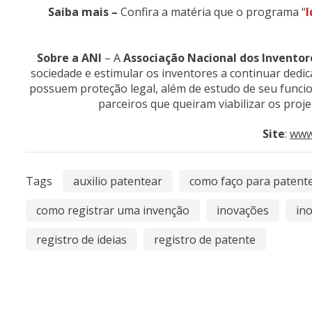
Saiba mais –
Confira a matéria que o programa “
I
Sobre a ANI
– A
Associação Nacional dos Inventor
sociedade e estimular os inventores a continuar ded
possuem proteção legal, além de estudo de seu funci
parceiros que queiram viabilizar os proje
Site
:
www
Tags
auxilio patentear
como faço para patente
como registrar uma invenção
inovações
in
registro de ideias
registro de patente