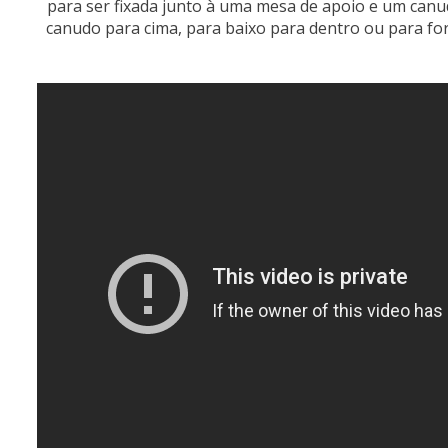
para ser fixada junto à uma mesa de apoio e um canud
canudo para cima, para baixo para dentro ou para for