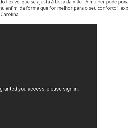
o flexível que se ajusta à boca da mãe. “A mulher pode pux
a, enfim, da forma que for melhor para o seu conforto”, exp
Carolina.