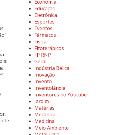
Economia
Educação
Eletrônica
Esportes
as
Eventos
ão”,
Fármacos
Física
Fitoterápicos
na
FP RNP
bia:
Geral
ua
Indústria Bélica
es,
Inovação
Invento
Inventolândia
e
Inventores no Youtube
Jardim
Matérias
or.
Mecânica
ente
Medicina
Meio Ambiente
Metalúrgia