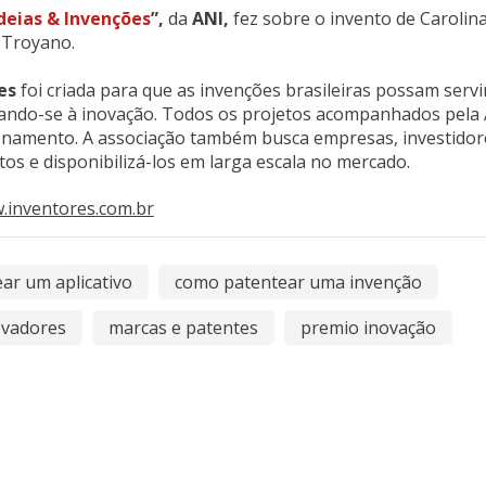
deias & Invenções
”,
da
ANI,
fez sobre o invento de Carolin
Troyano.
es
foi criada para que as invenções brasileiras possam servi
icando-se à inovação. Todos os projetos acompanhados pela
onamento. A associação também busca empresas, investidor
tos e disponibilizá-los em larga escala no mercado.
.inventores.com.br
ar um aplicativo
como patentear uma invenção
ovadores
marcas e patentes
premio inovação