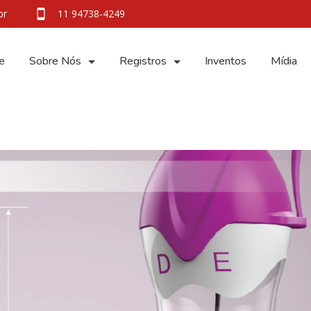
br
11 94738-4249
e
Sobre Nós
Registros
Inventos
Mídia