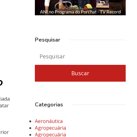
Pesquisar
o
liada
Categorias
atar
Aeronáutica
Agropecuária
rior
Agropecuária