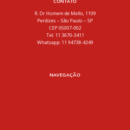
CONTATO
R. Dr Homem de Mello, 1109
Perdizes – São Paulo – SP
CEP 05007-002
Tel. 11 3670-3411
Whatsapp: 11 94738-4249
inventores@inventores.com.br
NAVEGAÇÃO
Home
Sobre Nós
Registro de Marcas
Registro de Patentes
Aplicativos
Mídia