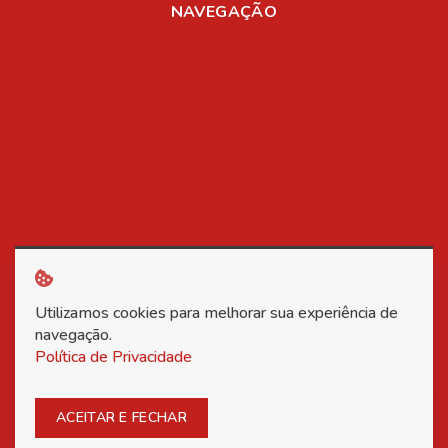
NAVEGAÇÃO
Home
Sobre Nós
Registro de Marcas
Registro de Patentes
Aplicativos
Mídia
Blog
Contato
Política de Privacidade
Utilizamos cookies para melhorar sua experiência de
Copyright © 2026 Associação Nacional dos Inventores -
navegação.
Política de Privacidade
Todos os direitos reservados.
ACEITAR E FECHAR