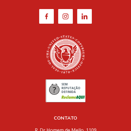
SEM
REPUTAÇÃO
DEFINIDA
CONTATO
R. Dr Homem de Mello, 1109