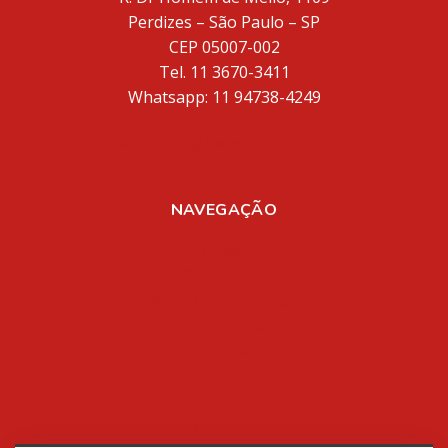
Perdizes – São Paulo – SP
CEP 05007-002
Tel. 11 3670-3411
Whatsapp: 11 94738-4249
inventores@inventores.com.br
NAVEGAÇÃO
Home
Sobre Nós
Registro de Marcas
Registro de Patentes
Aplicativos
Mídia
Blog
Contato