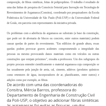
composição, de fibras sintéticas, feitas de polipropileno. O trabalho é resultado de
uma das linhas de pesquisa do Consórcio Setorial para Inovação em Tecnologia de
Revestimentos de Argamassa (Consitra), coordenado por pesquisadores da Escola
Politécnica da Universidade de São Paulo (Poli-USP) e da Universidade Federal
de Goiás, em parceria com representantes da iniciativa privada.
Os problemas com a aderência da argamassa ao substrato (a base da construção,
que pode ser de alvenaria de blocos ou concreto, entre outros materiais) podem
causar quedas de partes do revestimento. “Em edifícios de grande altura, essas
quedas podem provocar graves acidentes comprometendo a integridade das
pessoas ou mesmo provocando danos materiais como em veículos ou outras
construções que estejam próximos”, ressalta a professora. Um dos subgrupos do
projeto procura entender cientificamente o material argamassa cuja composição se
faz usualmente pela junção de areia, cal, cimento, aditivos (produtos químicos
como retentores de água, incorporadores de ar, plastificantes, entre outros) e
adições como por exemplo, as fibras.
De acordo com uma das coordenadoras do
Consitra, Mércia Barros, professora do
Departamento de Engenharia de Construção Civil
da Poli-USP, o objetivo ao adicionar fibras sintéticas
às argamassas foi evitar as fissuras, um dos