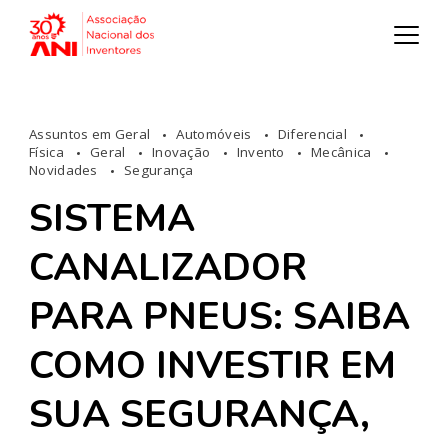
Assuntos em Geral
Automóveis
Diferencial
Física
Geral
Inovação
Invento
Mecânica
Novidades
Segurança
SISTEMA
CANALIZADOR
PARA PNEUS: SAIBA
COMO INVESTIR EM
SUA SEGURANÇA,