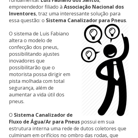
fundamental.
Luis Fabiano dos Santos
,
empreendedor filiado à
Associação Nacional dos
Inventores
, traz uma interessante solução para
essa questão: o
Sistema Canalizador
para Pneus
.
O sistema de Luis Fabiano
altera o modelo de
confecção dos pneus,
possibilitando ajustes
inovadores que
possibilitarão que o
motorista possa dirigir em
pista molhada com total
segurança, além de
aumentar a vida útil dos
pneus.
O
Sistema Canalizador de
Fluxo de Água/Ar para Pneus
possui em sua
estrutura interna uma rede de dutos coletores que
culminam em orifícios no ombro das rodas, que