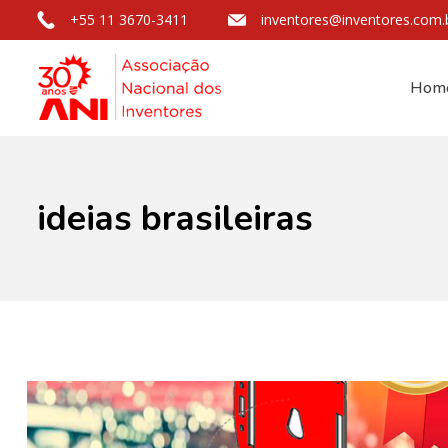
+55 11 3670-3411
inventores@inventores.com.
Hom
ideias brasileiras