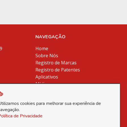
NAVEGAÇÃO
9
Home
Sobre Nós
Registro de Marcas
Registro de Patentes
Aplicativos
Mídia
m.br
Blog
Contato
Utilizamos cookies para melhorar sua experiência de
Política de Privacidade
navegação.
olítica de Privacidade