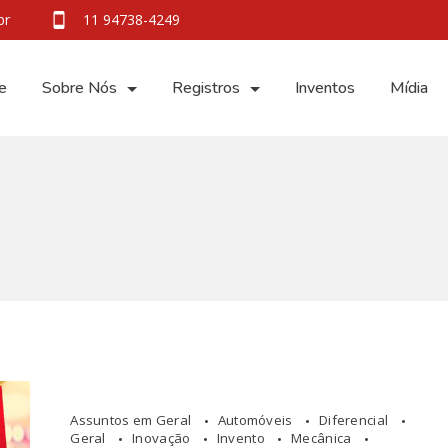
br
11 94738-4249
e
Sobre Nós
Registros
Inventos
Mídia
Assuntos em Geral
Automóveis
Diferencial
Geral
Inovação
Invento
Mecânica