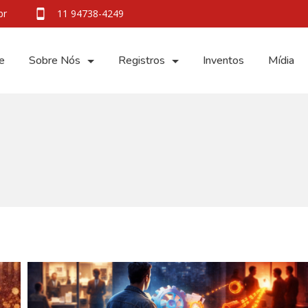
br
11 94738-4249
e
Sobre Nós
Registros
Inventos
Mídia